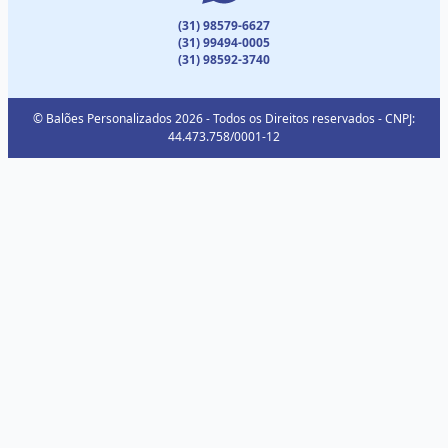
(31) 98579-6627
(31) 99494-0005
(31) 98592-3740
© Balões Personalizados 2026 - Todos os Direitos reservados - CNPJ:
44.473.758/0001-12