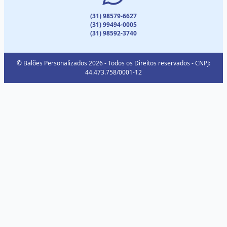
(31) 98579-6627
(31) 99494-0005
(31) 98592-3740
© Balões Personalizados 2026 - Todos os Direitos reservados - CNPJ:
44.473.758/0001-12