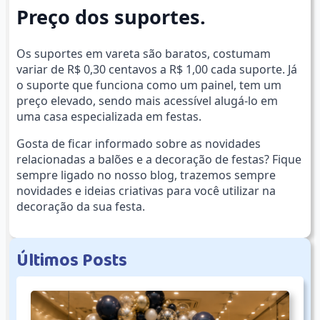
Preço dos suportes.
Os suportes em vareta são baratos, costumam
variar de R$ 0,30 centavos a R$ 1,00 cada suporte. Já
o suporte que funciona como um painel, tem um
preço elevado, sendo mais acessível alugá-lo em
uma casa especializada em festas.
Gosta de ficar informado sobre as novidades
relacionadas a balões e a decoração de festas? Fique
sempre ligado no nosso blog, trazemos sempre
novidades e ideias criativas para você utilizar na
decoração da sua festa.
Ú
l
t
i
m
o
s
P
o
s
t
s