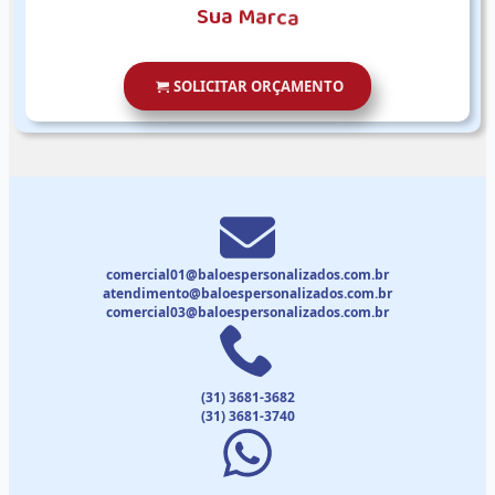
S
u
a
M
a
r
c
a
SOLICITAR ORÇAMENTO
comercial01@baloespersonalizados.com.br
atendimento@baloespersonalizados.com.br
comercial03@baloespersonalizados.com.br
(31) 3681-3682
(31) 3681-3740