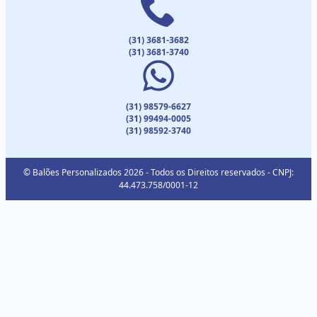
(31) 3681-3682
(31) 3681-3740
(31) 98579-6627
(31) 99494-0005
(31) 98592-3740
© Balões Personalizados 2026 - Todos os Direitos reservados - CNPJ:
44.473.758/0001-12