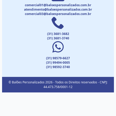
comercial01@baloespersonalizados.com.br
atendimento@baloespersonalizados.com.br
comercial03@baloespersonalizados.com.br
(31) 3681-3682
(31) 3681-3740
(31) 98579-6627
(31) 99494-0005
(31) 98592-3740
© Balões Personalizados 2026 - Todos os Direitos reservados - CNPJ:
44.473.758/0001-12