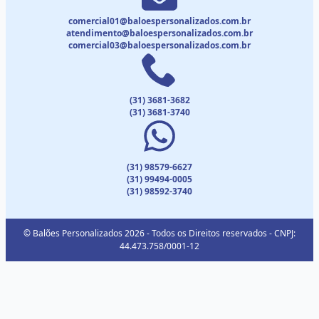
comercial01@baloespersonalizados.com.br
atendimento@baloespersonalizados.com.br
comercial03@baloespersonalizados.com.br
(31) 3681-3682
(31) 3681-3740
(31) 98579-6627
(31) 99494-0005
(31) 98592-3740
© Balões Personalizados 2026 - Todos os Direitos reservados - CNPJ:
44.473.758/0001-12