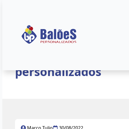
Início
»
Blog
»
Balões Metalizados
Dia das crianças – 
personalizados
Marco Tulio
30/08/2022