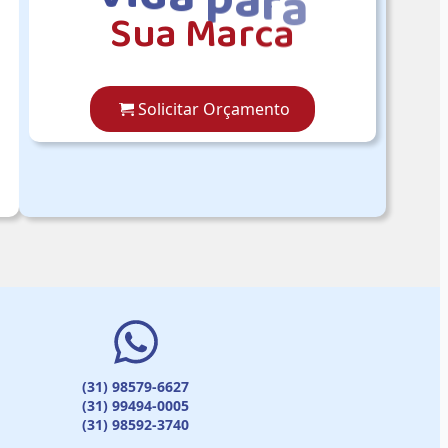
S
u
a
M
a
r
c
a
Solicitar Orçamento
(31) 98579-6627
(31) 99494-0005
(31) 98592-3740