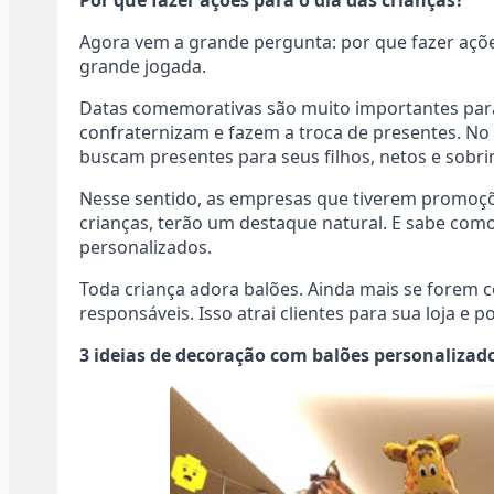
Por que fazer ações para o dia das crianças?
Agora vem a grande pergunta: por que fazer açõ
grande jogada.
Datas comemorativas são muito importantes par
confraternizam e fazem a troca de presentes. No d
buscam presentes para seus filhos, netos e sobr
Nesse sentido, as empresas que tiverem promoçõ
crianças, terão um destaque natural. E sabe com
personalizados.
Toda criança adora balões. Ainda mais se forem col
responsáveis. Isso atrai clientes para sua loja e
3 ideias de decoração com balões personalizado