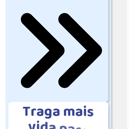
T
r
a
g
a
m
a
i
s
v
i
d
a
p
a
r
a