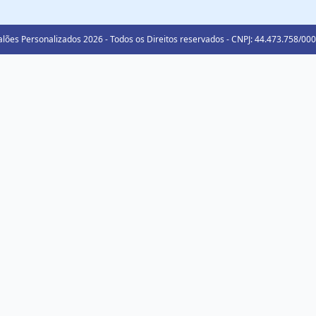
lões Personalizados 2026 - Todos os Direitos reservados - CNPJ: 44.473.758/00