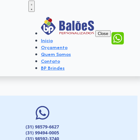
Close
Início
Orçamento
Quem Somos
Contato
BP Brindes
(31) 98579-6627
(31) 99494-0005
(31) 98592-3740