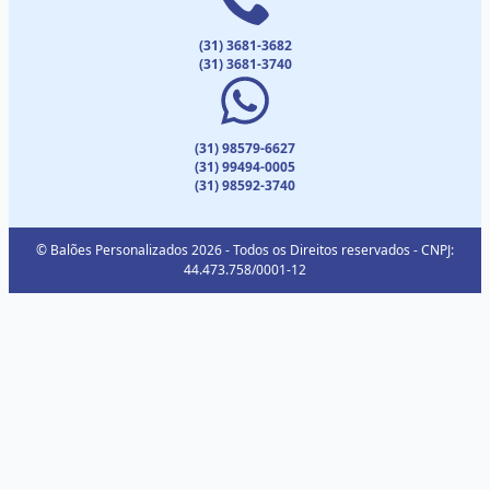
(31) 3681-3682
(31) 3681-3740
(31) 98579-6627
(31) 99494-0005
(31) 98592-3740
© Balões Personalizados 2026 - Todos os Direitos reservados - CNPJ:
44.473.758/0001-12