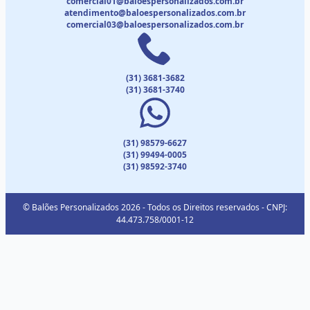
comercial01@baloespersonalizados.com.br
atendimento@baloespersonalizados.com.br
comercial03@baloespersonalizados.com.br
(31) 3681-3682
(31) 3681-3740
(31) 98579-6627
(31) 99494-0005
(31) 98592-3740
© Balões Personalizados 2026 - Todos os Direitos reservados - CNPJ:
44.473.758/0001-12