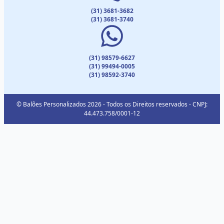
(31) 3681-3682
(31) 3681-3740
(31) 98579-6627
(31) 99494-0005
(31) 98592-3740
© Balões Personalizados 2026 - Todos os Direitos reservados - CNPJ:
44.473.758/0001-12