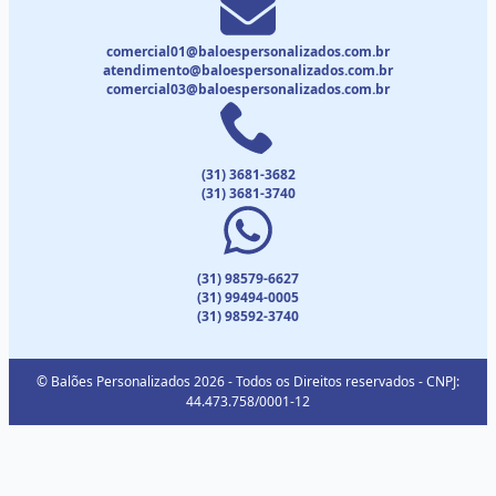
comercial01@baloespersonalizados.com.br
atendimento@baloespersonalizados.com.br
comercial03@baloespersonalizados.com.br
(31) 3681-3682
(31) 3681-3740
(31) 98579-6627
(31) 99494-0005
(31) 98592-3740
© Balões Personalizados 2026 - Todos os Direitos reservados - CNPJ:
44.473.758/0001-12