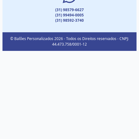
(31) 98579-6627
(31) 99494-0005
(31) 98592-3740
© Balões Personalizados 2026 - Todos os Direitos reservados - CNPJ:
44.473.758/0001-12