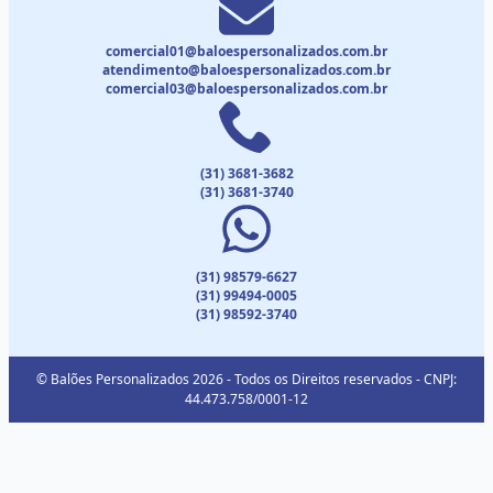
comercial01@baloespersonalizados.com.br
atendimento@baloespersonalizados.com.br
comercial03@baloespersonalizados.com.br
(31) 3681-3682
(31) 3681-3740
(31) 98579-6627
(31) 99494-0005
(31) 98592-3740
© Balões Personalizados 2026 - Todos os Direitos reservados - CNPJ:
44.473.758/0001-12