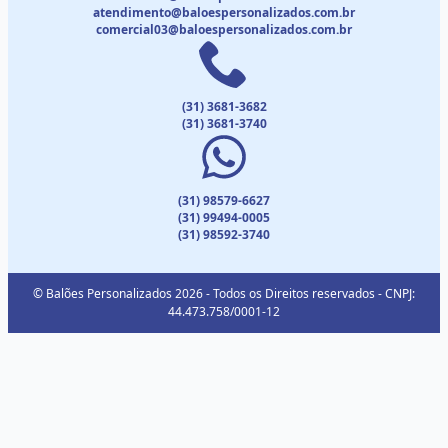
atendimento@baloespersonalizados.com.br
comercial03@baloespersonalizados.com.br
(31) 3681-3682
(31) 3681-3740
(31) 98579-6627
(31) 99494-0005
(31) 98592-3740
© Balões Personalizados 2026 - Todos os Direitos reservados - CNPJ:
44.473.758/0001-12