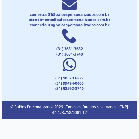
comercial01@baloespersonalizados.com.br
atendimento@baloespersonalizados.com.br
comercial03@baloespersonalizados.com.br
(31) 3681-3682
(31) 3681-3740
(31) 98579-6627
(31) 99494-0005
(31) 98592-3740
© Balões Personalizados 2026 - Todos os Direitos reservados - CNPJ:
44.473.758/0001-12