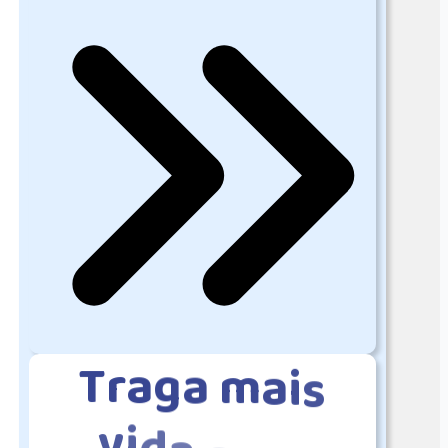
T
r
a
g
a
m
a
i
s
v
i
d
a
p
a
r
a