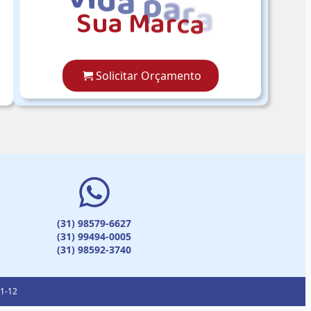
S
u
a
M
a
r
c
a
Solicitar Orçamento
(31) 98579-6627
(31) 99494-0005
(31) 98592-3740
01-12