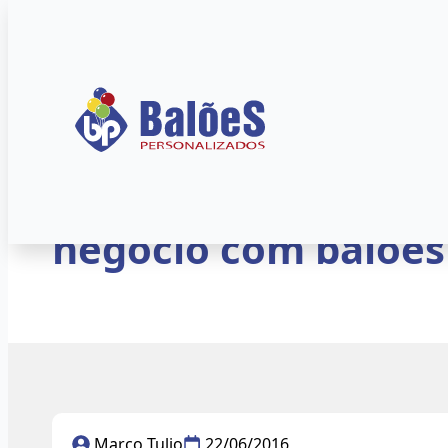
Início
»
Blog
»
Balões Personalizados
O que é Marketing? 
negócio com balões
Marco Tulio
22/06/2016