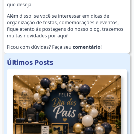
que deseja.
Além disso, se você se interessar em dicas de
organização de festas, comemorações e eventos,
fique atento às postagens do nosso blog, trazemos
muitas novidades por aqui!
Ficou com dúvidas? Faça seu
comentário
!
Ú
l
t
i
m
o
s
P
o
s
t
s