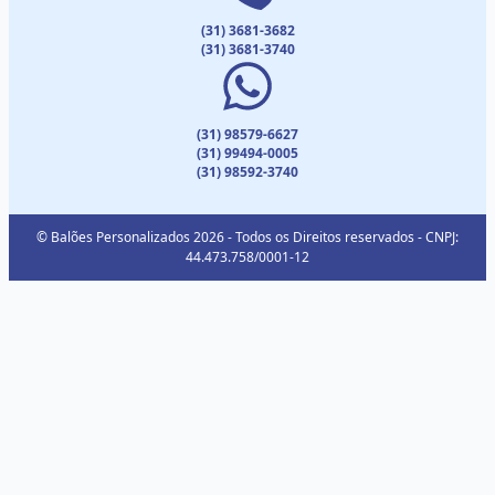
(31) 3681-3682
(31) 3681-3740
(31) 98579-6627
(31) 99494-0005
(31) 98592-3740
© Balões Personalizados 2026 - Todos os Direitos reservados - CNPJ:
44.473.758/0001-12