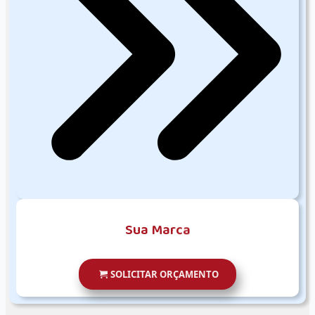
S
u
a
M
a
r
c
a
SOLICITAR ORÇAMENTO