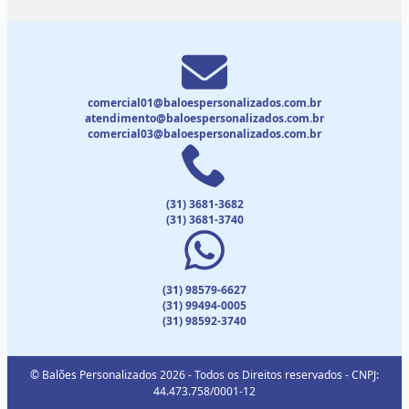
comercial01@baloespersonalizados.com.br
atendimento@baloespersonalizados.com.br
comercial03@baloespersonalizados.com.br
(31) 3681-3682
(31) 3681-3740
(31) 98579-6627
(31) 99494-0005
(31) 98592-3740
© Balões Personalizados 2026 - Todos os Direitos reservados - CNPJ:
44.473.758/0001-12