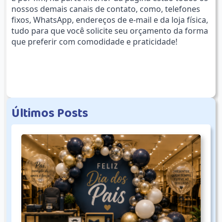
nossos demais canais de contato, como, telefones
fixos, WhatsApp, endereços de e-mail e da loja física,
tudo para que você solicite seu orçamento da forma
que preferir com comodidade e praticidade!
Ú
l
t
i
m
o
s
P
o
s
t
s