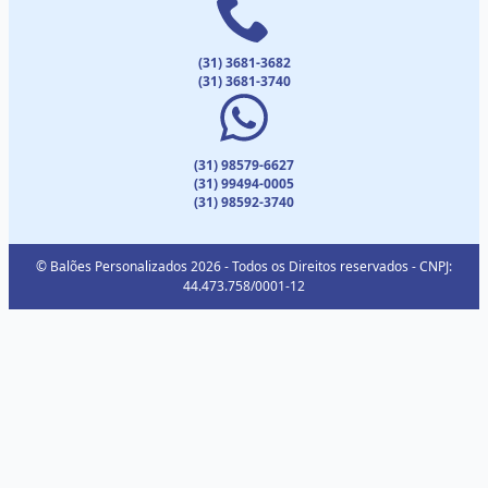
(31) 3681-3682
(31) 3681-3740
(31) 98579-6627
(31) 99494-0005
(31) 98592-3740
© Balões Personalizados 2026 - Todos os Direitos reservados - CNPJ:
44.473.758/0001-12