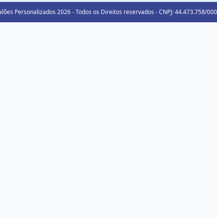
lões Personalizados 2026 - Todos os Direitos reservados - CNPJ: 44.473.758/00