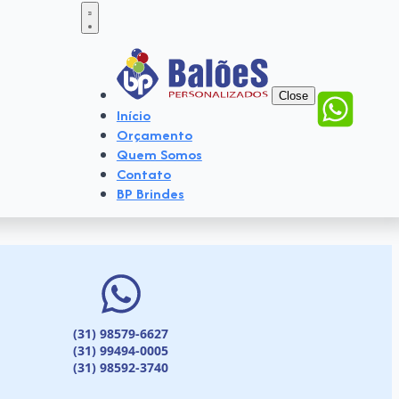
Close
Início
Orçamento
Quem Somos
Contato
BP Brindes
(31) 98579-6627
(31) 99494-0005
(31) 98592-3740