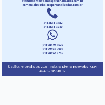
atendimento@baloespersonalizados.com.br
comercial03@baloespersonalizados.com.br
(31) 3681-3682
(31) 3681-3740
(31) 98579-6627
(31) 99494-0005
(31) 98592-3740
© Balões Personalizados 2026 - Todos os Direitos reservados - CNPJ:
44.473.758/0001-12