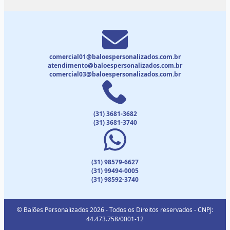
comercial01@baloespersonalizados.com.br
atendimento@baloespersonalizados.com.br
comercial03@baloespersonalizados.com.br
(31) 3681-3682
(31) 3681-3740
(31) 98579-6627
(31) 99494-0005
(31) 98592-3740
© Balões Personalizados 2026 - Todos os Direitos reservados - CNPJ:
44.473.758/0001-12