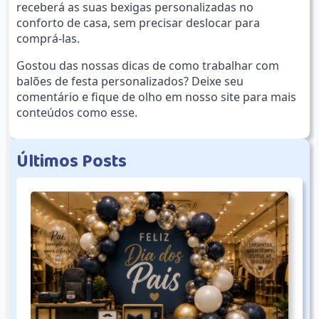
receberá as suas bexigas personalizadas no
conforto de casa, sem precisar deslocar para
comprá-las.
Gostou das nossas dicas de como trabalhar com
balões de festa personalizados? Deixe seu
comentário e fique de olho em nosso site para mais
conteúdos como esse.
Ú
l
t
i
m
o
s
P
o
s
t
s