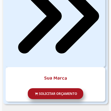
S
u
a
M
a
r
c
a
SOLICITAR ORÇAMENTO