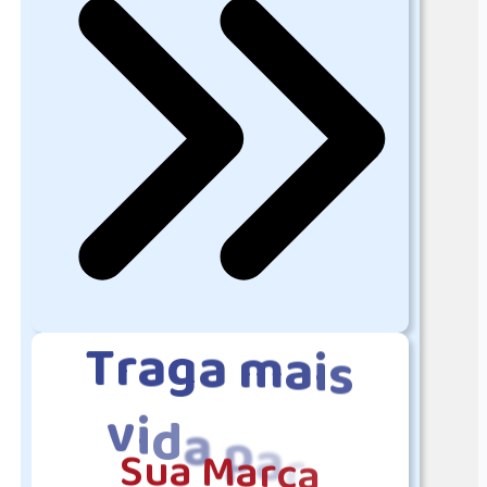
T
r
a
g
a
m
a
i
s
v
i
d
a
p
a
r
a
S
u
a
M
a
r
c
a